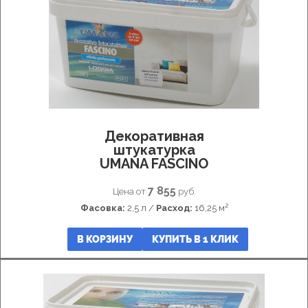
Грунт-
подложка
Грунт-
пропитка
Мраморная
фактурная
штукатурка
Декоративная
штукатурка
Декоративная
бетон
штукатурка
Венецианская
UMANA FASCINO
штукатурка
мрамор
7 855
Цена от
руб.
Грунт
Фасовка:
2,5 л /
Расход:
16,25 м²
колеруемый
Микробетон
Декоративная
В КОРЗИНУ
КУПИТЬ В 1 КЛИК
штукатурка
для
ванной
Декоративная