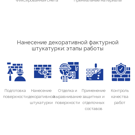
Фиксированная смета
Премиальные материалы
Нанесение декоративной фактурной
штукатурки: этапы работы
Подготовка
Нанесение
Отделка и
Применение
Контроль
поверхности
декоративной
выравнивание
защитных и
качества
штукатурки
поверхности
отделочных
работ
составов