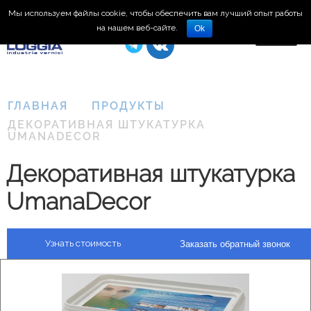
Мы используем файлы cookie, чтобы обеспечить вам лучший опыт работы
8 (495) 150-66-77
на нашем веб-сайте.
Ok
ГЛАВНАЯ
ПРОДУКТЫ
ДЕКОРАТИВНАЯ ШТУКАТУРКА
UMANADECOR
Декоративная штукатурка
UmanaDecor
Узнать стоимость
Заказать обратный звонок
Plasma
3D