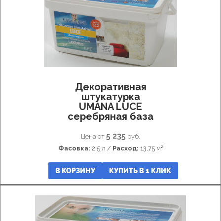
Фактурные
покрытия
и
штукатурка
Имитация
ткани
Эффект
шелка
Декоративная
Пески
штукатурка
Венецианка
UMANA LUCE
Флоки
серебряная база
Финишные
покрытия
5 235
Цена от
руб.
Микроцемент
Фасовка:
2,5 л /
Расход:
13,75 м²
Umana
Decor
В КОРЗИНУ
КУПИТЬ В 1 КЛИК
Лаки/
Воски
Гладкие
краски
Шпатлевка