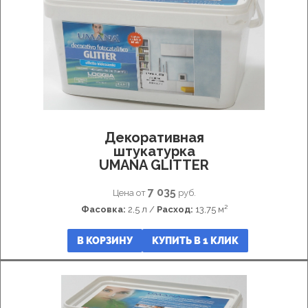
штукатурка
под
замшу
Фасадная
декоративная
штукатурка
Акриловая
декоративная
штукатурка
Силиконовая
Декоративная
декоративная
штукатурка
штукатурка
UMANA GLITTER
Перламутровая
декоративная
7 035
Цена от
руб.
штукатурка
Фасовка:
2,5 л /
Расход:
13,75 м²
В КОРЗИНУ
КУПИТЬ В 1 КЛИК