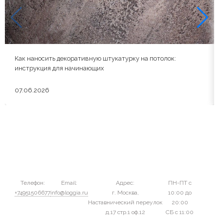
Как наносить декоративную штукатурку на потолок:
инструкция для начинающих
07.06.2026
Телефон:
Email:
Адрес:
ПН-ПТ с
+74951506677
info@loggia.ru
г. Москва,
10:00 до
Наставнический переулок
20:00
д.17 стр.1 оф.12
СБ с 11:00