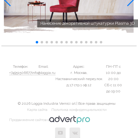
Нанесение декоративной штукатурки Plasma 3D
Телефон:
Email:
Адрес:
ПН-ПТ с
+74951506677
info@loggia.ru
г. Москва,
10:00 до
Наставнический переулок
20:00
д.17 стр.1 оф.12
СБ с 11:00
до 19:00
© 2026 Loggia Industria Vernici srl | Все права защищены
Карта сайта
Политика конфиденциальности
Продвижение сайтов в