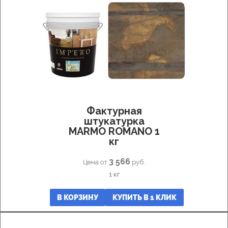
Грунт-
подложка
Грунт-
пропитка
Мраморная
фактурная
штукатурка
Декоративная
штукатурка
бетон
Фактурная
Венецианская
штукатурка
штукатурка
MARMO ROMANO 1
мрамор
кг
Грунт
колеруемый
3 566
Цена от
руб.
Микробетон
1 кг
Декоративная
штукатурка
В КОРЗИНУ
КУПИТЬ В 1 КЛИК
для
ванной
Декоративная