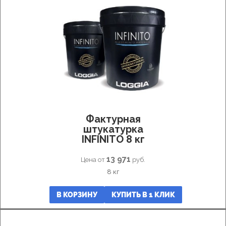
Фактурные
покрытия
и
штукатурка
Имитация
ткани
Эффект
шелка
Пески
Венецианка
Флоки
Фактурная
Финишные
штукатурка
покрытия
INFINITO 8 кг
Микроцемент
Umana
13 971
Цена от
руб.
Decor
8 кг
Лаки/
Воски
В КОРЗИНУ
КУПИТЬ В 1 КЛИК
Гладкие
краски
Шпатлевка