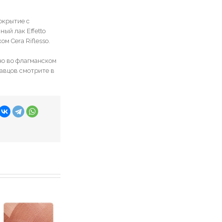
окрытие с
ый лак Effetto
м Cera Riflesso.
но во флагманском
давцов смотрите в