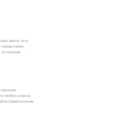
ько цвета, но и
с покрытиями,
, остальные
ственные
и любого класса,
дайте предпочтение