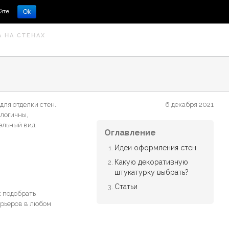
йте.
Ok
 НА СТЕНАХ
для отделки стен.
6 декабря 2021
логичны,
ельный вид.
Оглавление
Идеи оформления стен
Какую декоративную
штукатурку выбрать?
Статьи
к подобрать
ерьеров в любом