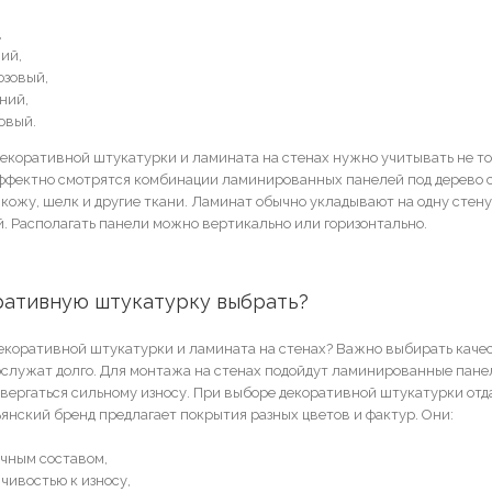
,
ий,
озовый,
ний,
овый.
екоративной штукатурки и ламината на стенах нужно учитывать не тол
ффектно смотрятся комбинации ламинированных панелей под дерево 
ожу, шелк и другие ткани. Ламинат обычно укладывают на одну стену
 Располагать панели можно вертикально или горизонтально.
ративную штукатурку выбрать?
екоративной штукатурки и ламината на стенах? Важно выбирать каче
служат долго. Для монтажа на стенах подойдут ламинированные панел
одвергаться сильному износу. При выборе декоративной штукатурки от
ьянский бренд предлагает покрытия разных цветов и фактур. Они:
чным составом,
чивостью к износу,