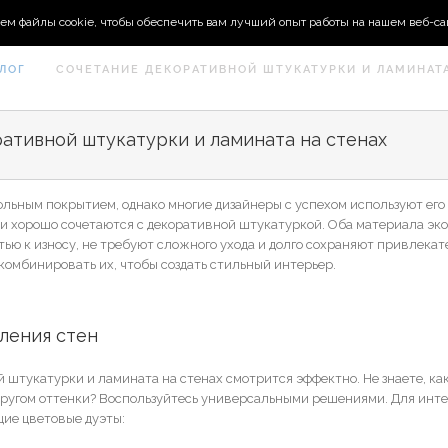
ем файлы cookie, чтобы обеспечить вам лучший опыт работы на нашем веб-са
ЛОГ
СОЧЕТАНИЕ ДЕКОРАТИВНОЙ ШТУКАТУРКИ И ЛАМИНАТА
ативной штукатурки и ламината на стенах
льным покрытием, однако многие дизайнеры с успехом используют его 
 хорошо сочетаются с декоративной штукатуркой. Оба материала эко
ью к износу, не требуют сложного ухода и долго сохраняют привлекат
 комбинировать их, чтобы создать стильный интерьер.
ления стен
 штукатурки и ламината на стенах смотрится эффектно. Не знаете, ка
другом оттенки? Воспользуйтесь универсальными решениями. Для инт
ие цветовые дуэты: