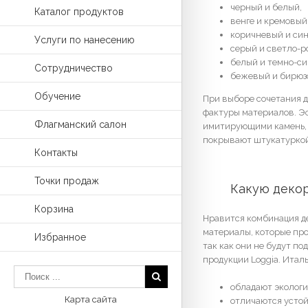
черный и белый,
Каталог продуктов
венге и кремовый
коричневый и син
Услуги по нанесению
серый и светло-р
белый и темно-си
Сотрудничество
бежевый и бирюз
Обучение
При выборе сочетания д
фактуры материалов. Э
Флагманский салон
имитирующими камень, к
покрывают штукатуркой.
Контакты
Точки продаж
	Какую деко
Корзина
Нравится комбинация д
материалы, которые про
Избранное
так как они не будут п
продукции Loggia. Итал
обладают экологи
Карта сайта
отличаются устой