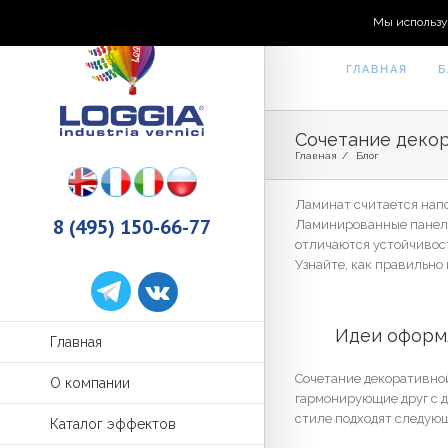
Мы использу
ГЛАВНАЯ
Б
Сочетание декор
Главная
/
Блог
Ламинат считается напо
8 (495) 150-66-77
Ламинированные панели
отличаются устойчивост
Узнайте, как правильно
	Идеи оформ
Главная
Сочетание декоративной
О компании
гармонирующие друг с 
стиле подходят следующ
Каталог эффектов