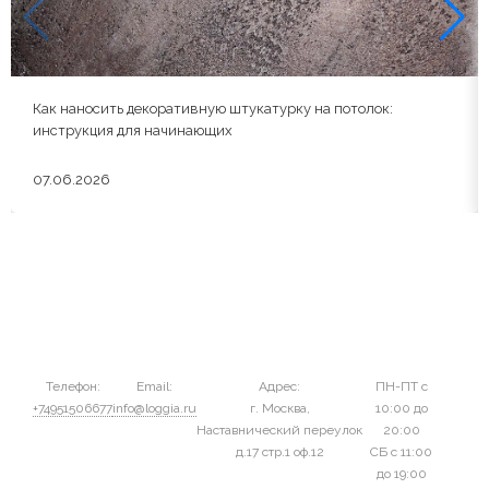
Как наносить декоративную штукатурку на потолок:
инструкция для начинающих
07.06.2026
Телефон:
Email:
Адрес:
ПН-ПТ с
+74951506677
info@loggia.ru
г. Москва,
10:00 до
Наставнический переулок
20:00
д.17 стр.1 оф.12
СБ с 11:00
до 19:00