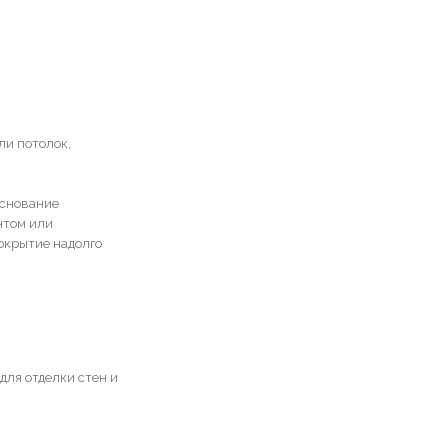
ли потолок,
Основание
нтом или
окрытие надолго
для отделки стен и