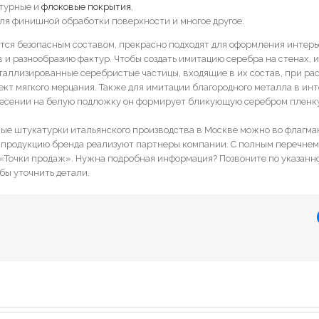
ктурные и
флоковые покрытия
,
ля финишной обработки поверхности и многое другое.
тся безопасным составом, прекрасно подходят для оформления интерь
 и разнообразию фактур. Чтобы создать имитацию серебра на стенах, 
таллизированные серебристые частицы, входящие в их состав, при ра
кт мягкого мерцания. Также для имитации благородного металла в ин
несении на белую подложку он формирует бликующую серебром пленку
ые штукатурки итальянского производства в Москве можно во флагма
ах продукцию бренда реализуют партнеры компании. С полным перечне
 «Точки продаж». Нужна подробная информация? Позвоните по указанн
бы уточнить детали.