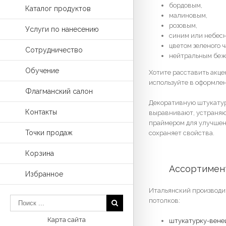
бордовым,
Каталог продуктов
малиновым,
розовым,
Услуги по нанесению
синим или небесн
цветом зеленого ч
Сотрудничество
нейтральным беж
Обучение
Хотите расставить акце
используйте в оформлен
Флагманский салон
Декоративную штукатур
Контакты
выравнивают, устраняю
праймером для улучшени
Точки продаж
сохраняет свойства.
Корзина
	Ассортимен
Избранное
Итальянский производит
потолков:
Карта сайта
штукатурку-вене