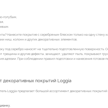
о-голубым,
ая,
евым.
нты? Нанесите покрытие с серебряным блеском только на одну стену и
ии ниш, колонн и других декоративных элементов.
ку под серебро наносят на тщательно подготовленную поверхность. 
т трещины и другие дефекты, зачищают, удаляют пыль, покрывают гру
я адгезии. При соблюдении правил подготовки и нанесения готовое п
т декоративных покрытий Loggia
ель Loggia предлагает большой ассортимент декоративных покрытий 
цианку
,