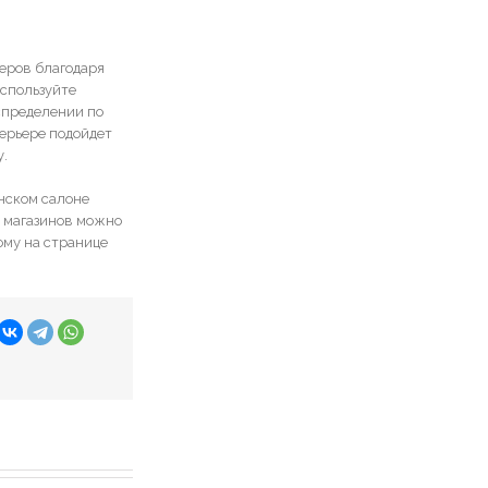
еров благодаря
используйте
спределении по
терьере подойдет
.
нском салоне
м магазинов можно
ому на странице