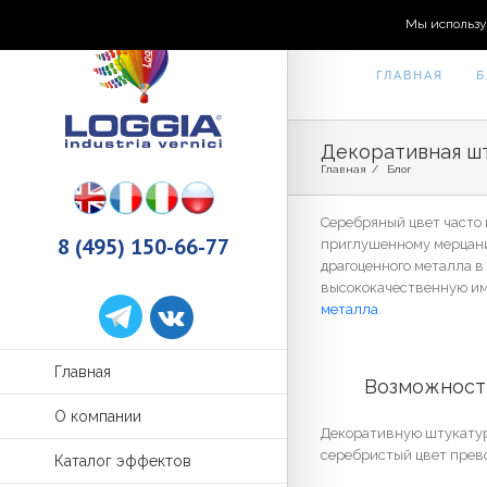
Мы использу
ГЛАВНАЯ
Б
Декоративная шт
Главная
/
Блог
Серебряный цвет часто
8 (495) 150-66-77
приглушенному мерцани
драгоценного металла в
высококачественную им
металла
.
Главная
	Возможност
О компании
Декоративную штукатур
серебристый цвет прев
Каталог эффектов