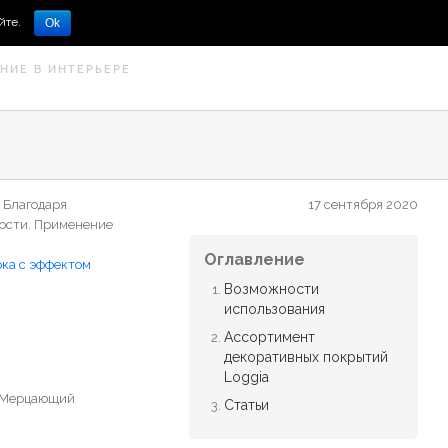
йте.
Ok
НИЕ В ИНТЕРЬЕРЕ
 Благодаря
17 сентября 2020
ости. Применение
Оглавление
ка с эффектом
Возможности
использования
Ассортимент
декоративных покрытий
Loggia
. Мерцающий
Статьи