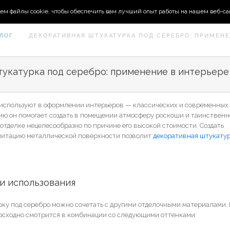
ем файлы cookie, чтобы обеспечить вам лучший опыт работы на нашем веб-са
ЛОГ
ДЕКОРАТИВНАЯ ШТУКАТУРКА ПОД СЕРЕБРО: ПРИМЕНЕ
укатурка под серебро: применение в интерьере
 используют в оформлении интерьеров — классических и современных.
ю он помогает создать в помещении атмосферу роскоши и таинственн
 отделке нецелесообразно по причине его высокой стоимости. Создать
итацию металлической поверхности позволит
декоративная штукатур
и использования
ку под серебро можно сочетать с другими отделочными материалами
осходно смотрится в комбинации со следующими оттенками: