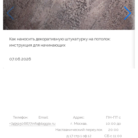
Как наносить декоративную штукатурку на потолок:
инструкция для начинающих
07.06.2026
Телефон:
Email:
Адрес:
ПН-ПТ с
+74951506677
info@loggia.ru
г. Москва,
10:00 до
Наставнический переулок
20:00
д.17 стр.1 оф.12
СБ с 11:00