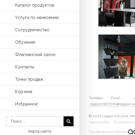
Каталог продуктов
Услуги по нанесению
Сотрудничество
Обучение
Флагманский салон
Контакты
Точки продаж
Корзина
Телефон:
Email:
Избранное
+74951506677
info@loggia.ru
© 2026 Loggia Industria Ver
Карта сайта
Политика ко
Карта сайта
Продвижение сайтов в