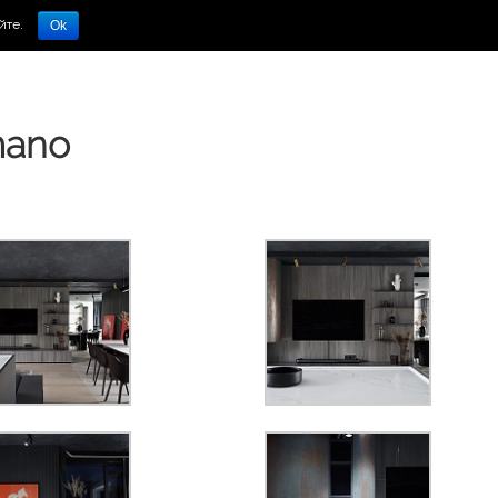
йте.
Ok
mano