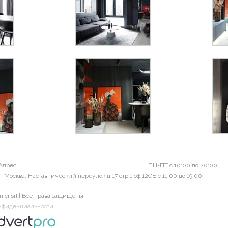
Адрес:
ПН-ПТ с 10:00 до 20:00
г. Москва, Наставнический переулок д.17 стр.1 оф.12
СБ с 11:00 до 19:00
nici srl | Все права защищены
нфиденциальности