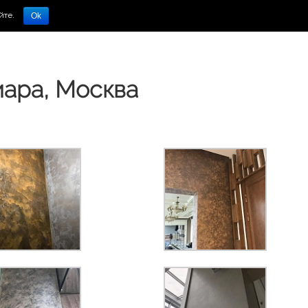
йте.
Ok
иара, Москва