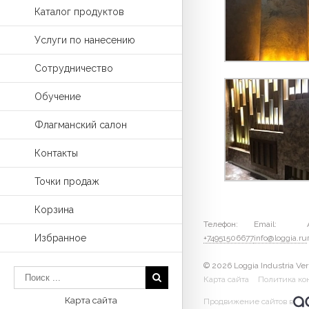
Каталог продуктов
Услуги по нанесению
Сотрудничество
Обучение
Флагманский салон
Контакты
Точки продаж
Корзина
Телефон:
Email:
Избранное
+74951506677
info@loggia.ru
© 2026 Loggia Industria Ver
Карта сайта
Политика ко
Карта сайта
Продвижение сайтов в