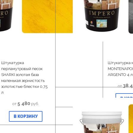
Штукатурка
Штукатурка 
перламутровый песок
MONTENAPO
SHARKI золотая база
ARGENTO 4 л
маленькая зернистость
38 
от
золотистые блестки 0,75
л
В КО
5 480
от
руб.
В КОРЗИНУ