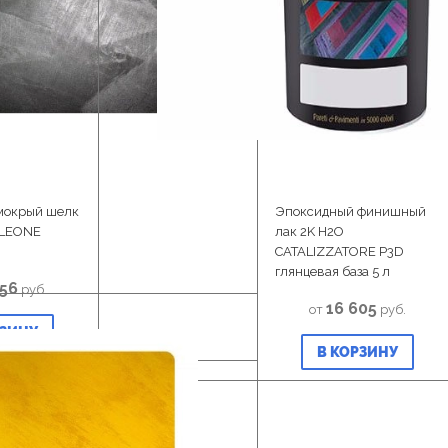
мокрый шелк
Эпоксидный финишный
LEONE
лак 2K H2O
CATALIZZATORE P3D
глянцевая база 5 л
456
руб.
16 605
от
руб.
РЗИНУ
В КОРЗИНУ