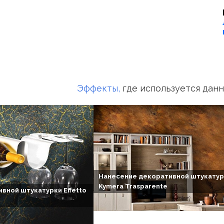
Эффекты,
где используется дан
Нанесение декоративной штукатур
Kymera Trasparente
вной штукатурки Effetto