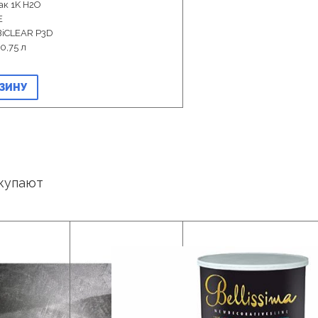
ак 1K H2O
E
BiCLEAR P3D
0,75 л
РЗИНУ
купают