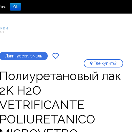
йте.
Ok
УРКИ
RO
Лаки, воски, эмаль
Где купить?
Полиуретановый лак
2K H2O
VETRIFICANTE
POLIURETANICO