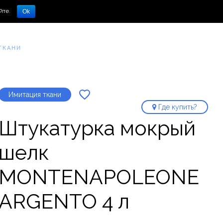
йте.
Ok
ТКАНИ
Имитация ткани
Где купить?
Штукатурка мокрый
шелк
MONTENAPOLEONE
ARGENTO 4 л