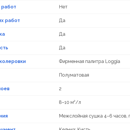
 работ
Нет
их работ
Да
ка
Да
сть
Да
колеровки
Фирменная палитра Loggia
Полуматовая
лоев
2
8–10 м²/л
ния
Межслойная сушка 4–6 часов, 
румент
Кельма; Кисть