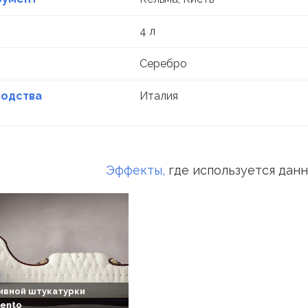
4 л
Серебро
водства
Италия
Эффекты,
где используется дан
ивной штукатурки
gento