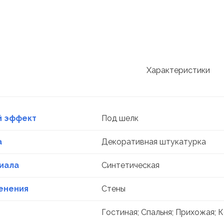
Характеристики
й эффект
Под шелк
а
Декоративная штукатурка
иала
Синтетическая
енения
Стены
Гостиная; Спальня; Прихожая;