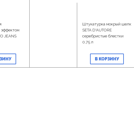
я
Штукатурка мокрый шелк
с эффектом
SETA D'AUTORE
TO JEANS
серебристые блестки
0,75 л
РЗИНУ
В КОРЗИНУ