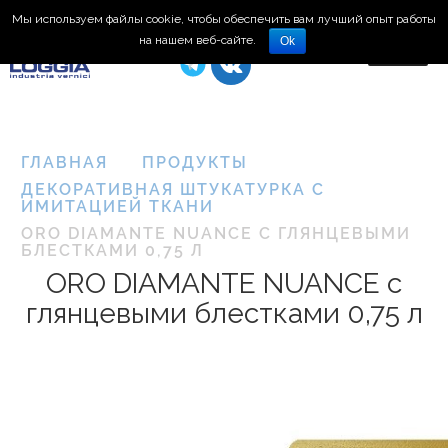
Мы используем файлы cookie, чтобы обеспечить вам лучший опыт работы
8 (495) 150-66-77
на нашем веб-сайте.
Ok
ГЛАВНАЯ
ПРОДУКТЫ
ДЕКОРАТИВНАЯ ШТУКАТУРКА С
ИМИТАЦИЕЙ ТКАНИ
ORO DIAMANTE NUANCE С ГЛЯНЦЕВЫМИ
БЛЕСТКАМИ 0,75 Л
ORO DIAMANTE NUANCE с
глянцевыми блестками 0,75 л
Plasma
3D