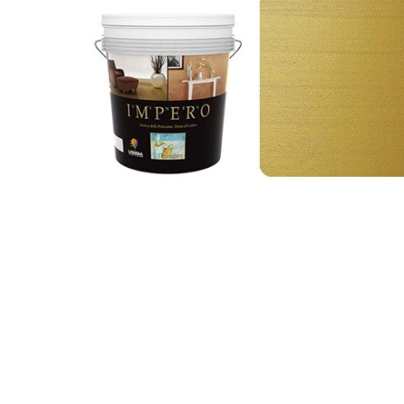
Фактурные
покрытия
и
штукатурка
Имитация
ткани
Эффект
шелка
Пески
Венецианка
Флоки
Финишные
покрытия
Микроцемент
Umana
Decor
Лаки/
Воски
Гладкие
краски
Шпатлевка