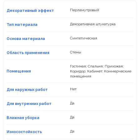
штукатурка
под
Перламутровый
Декоративный эффект
замшу
Фасадная
Декоративная штукатурка
Тип материала
декоративная
штукатурка
Синтетическая
Основа материала
Акриловая
декоративная
Стены
Область применения
штукатурка
Силиконовая
Гостиная; Спальня; Прихожая;
декоративная
Помещения
Коридор; Кабинет; Коммерческие
штукатурка
помещения
Перламутровая
декоративная
Нет
Для наружных работ
штукатурка
Да
Для внутренних работ
Да
Влажная уборка
Да
Износостойкость