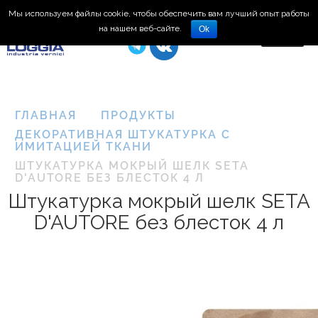
Мы используем файлы cookie, чтобы обеспечить вам лучший опыт работы
8 (495) 150-66-77
на нашем веб-сайте.
Ok
ГЛАВНАЯ
ПРОДУКТЫ
ДЕКОРАТИВНАЯ ШТУКАТУРКА С
ИМИТАЦИЕЙ ТКАНИ
ШТУКАТУРКА МОКРЫЙ ШЕЛК SETA
D'AUTORE БЕЗ БЛЕСТОК 4 Л
Штукатурка мокрый шелк SETA
D'AUTORE без блесток 4 л
Plasma
3D