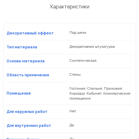
штукатурка
Характеристики
под
замшу
Фасадная
декоративная
Под шелк
Декоративный эффект
штукатурка
Акриловая
декоративная
Декоративная штукатурка
Тип материала
штукатурка
Силиконовая
Синтетическая
Основа материала
декоративная
штукатурка
Стены
Область применения
Перламутровая
декоративная
Гостиная; Спальня; Прихожая;
штукатурка
Помещения
Коридор; Кабинет; Коммерческие
помещения
Нет
Для наружных работ
Да
Для внутренних работ