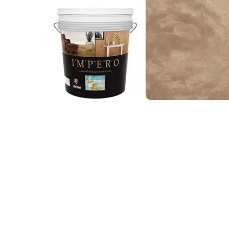
Фактурные
покрытия
и
штукатурка
Имитация
ткани
Эффект
шелка
Пески
Венецианка
Флоки
Финишные
покрытия
Микроцемент
Umana
Decor
Лаки/
Воски
Гладкие
краски
Шпатлевка