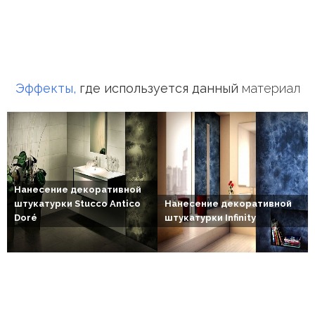
штукатурка
под
замшу
Фасадная
декоративная
штукатурка
Эффекты,
где используется данный
материал
Акриловая
декоративная
штукатурка
Силиконовая
декоративная
штукатурка
Перламутровая
Нанесение декоративной
декоративная
штукатурки Stucco Antico
Нанесение декоративной
штукатурка
Doré
штукатурки Infinity