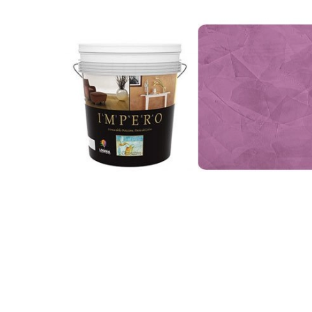
Фактурные
покрытия
и
штукатурка
Имитация
ткани
Эффект
шелка
Пески
Венецианка
Флоки
Финишные
покрытия
Микроцемент
Umana
Decor
Лаки/
Воски
Гладкие
краски
Шпатлевка