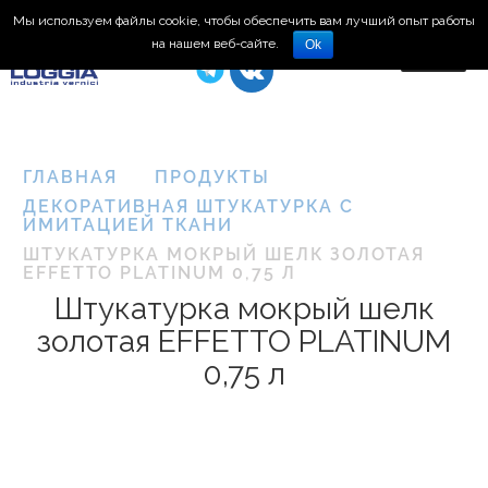
Мы используем файлы cookie, чтобы обеспечить вам лучший опыт работы
8 (495) 150-66-77
на нашем веб-сайте.
Ok
ГЛАВНАЯ
ПРОДУКТЫ
ДЕКОРАТИВНАЯ ШТУКАТУРКА С
ИМИТАЦИЕЙ ТКАНИ
ШТУКАТУРКА МОКРЫЙ ШЕЛК ЗОЛОТАЯ
EFFETTO PLATINUM 0,75 Л
Штукатурка мокрый шелк
золотая EFFETTO PLATINUM
0,75 л
Plasma
3D