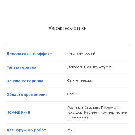
штукатурка
под
замшу
Фасадная
декоративная
Характеристики
штукатурка
Акриловая
декоративная
штукатурка
Перламутровый
Декоративный эффект
Силиконовая
декоративная
Декоративная штукатурка
Тип материала
штукатурка
Перламутровая
Синтетическая
Основа материала
декоративная
штукатурка
Стены
Область применения
Гостиная; Спальня; Прихожая;
Помещения
Коридор; Кабинет; Коммерческие
помещения
Нет
Для наружных работ