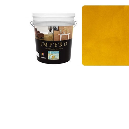
Фактурные
покрытия
и
штукатурка
Имитация
ткани
Эффект
шелка
Пески
Венецианка
Флоки
Финишные
покрытия
Микроцемент
Umana
Decor
Лаки/
Воски
Гладкие
краски
Шпатлевка