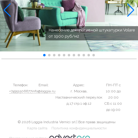
Нанесение декоративной штукатурки Volare
от 1900 руб/м2
Телефон:
Email:
Адрес:
ПН-ПТ с
+74951506677
info@loggia.ru
г. Москва,
10:00 до
Наставнический переулок
20:00
д.17 стр.1 оф.12
СБ с 11:00
до 19:00
© 2026 Loggia Industria Vernici srl | Все права защищены
Карта сайта
Политика конфиденциальности