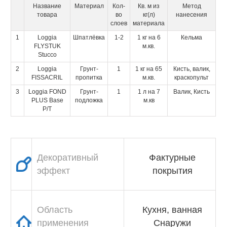
Название
Материал
Кол-
Кв. м из
Метод
красок
товара
во
кг(л)
нанесения
Декоративная
слоев
материала
шпаклевка
1
Loggia
Шпатлёвка
1-2
1 кг на 6
Кельма
стен
FLYSTUK
м.кв.
Внутренняя
Stucco
отделка
2
Loggia
Грунт-
1
1 кг на 65
Кисть, валик,
помещений
FISSACRIL
пропитка
м.кв.
краскопульт
3
Loggia FOND
Грунт-
1
1 л на 7
Валик, Кисть
PLUS Base
подложка
м.кв
P/T
Декоративный
Фактурные
эффект
покрытия
Область
Кухня, ванная
применения
Снаружи