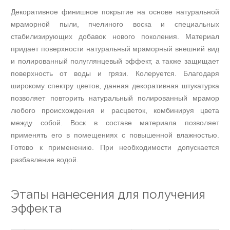
Нанесение
Декоративное финишное покрытие на основе натуральной
финишных
декоративных
мраморной пыли, пчелиного воска и специальных
покрытий
стабилизирующих добавок нового поколения. Материал
Нанесение
придает поверхности натуральный мраморный внешний вид
микроцемента
и полированный полуглянцевый эффект, а также защищает
Нанесение
поверхность от воды и грязи. Колеруется. Благодаря
декоративных
широкому спектру цветов, данная декоративная штукатурка
покрытий
позволяет повторить натуральный полированный мрамор
Umana
Decor
любого происхождения и расцветок, комбинируя цвета
Нанесение
между собой. Воск в составе материала позволяет
лаков
применять его в помещениях с повышенной влажностью.
и
Готово к применению. При необходимости допускается
восков
разбавление водой.
Нанесение
гладких
декоративных
Этапы нанесения для получения
красок
эффекта
Нанесение
гладких
декоративных