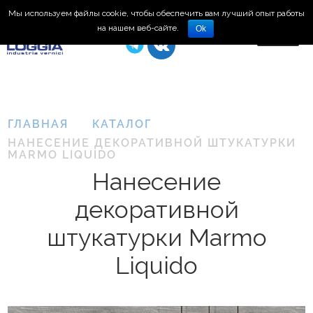
Мы используем файлы cookie, чтобы обеспечить вам лучший опыт работы
8 (495) 150-66-77
на нашем веб-сайте.
Ok
ГЛАВНАЯ
КАТАЛОГ
НАНЕСЕНИЕ ДЕКОРАТИВНОЙ ШТУКАТУРКИ
MARMO LIQUIDO
Нанесение
декоративной
штукатурки Marmo
Нанесение
Liquido
декоративной
штукатурки
Plasma
3D