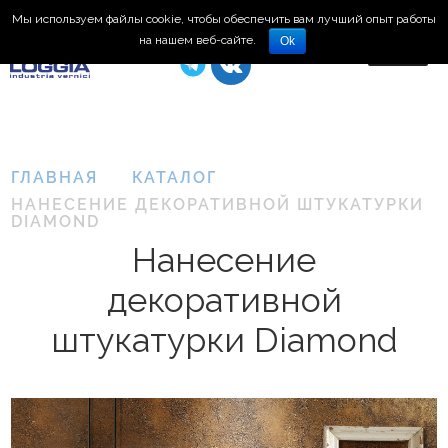
Мы используем файлы cookie, чтобы обеспечить вам лучший опыт работы
8 (495) 150-66-77
на нашем веб-сайте.
Ok
ГЛАВНАЯ
КАТАЛОГ
НАНЕСЕНИЕ ДЕКОРАТИВНОЙ ШТУКАТУРКИ
DIAMOND
Нанесение
декоративной
штукатурки Diamond
Нанесение
декоративной
штукатурки
Plasma
3D