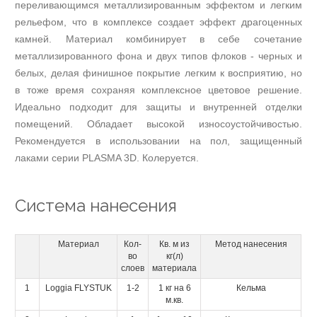
Нанесение
переливающимся металлизированным эффектом и легким
финишных
рельефом, что в комплексе создает эффект драгоценных
декоративных
камней. Материал комбинирует в себе сочетание
покрытий
металлизированного фона и двух типов флоков - черных и
Нанесение
белых, делая финишное покрытие легким к восприятию, но
микроцемента
в тоже время сохраняя комплексное цветовое решение.
Нанесение
декоративных
Идеально подходит для защиты и внутренней отделки
покрытий
помещений. Обладает высокой износоустойчивостью.
Umana
Рекомендуется в использовании на пол, защищенный
Decor
лаками серии PLASMA 3D. Колеруется.
Нанесение
лаков
и
Система нанесения
восков
Нанесение
гладких
Материал
Кол-
Кв. м из
Метод нанесения
декоративных
во
кг(л)
слоев
материала
красок
Нанесение
1
Loggia FLYSTUK
1-2
1 кг на 6
Кельма
гладких
м.кв.
декоративных