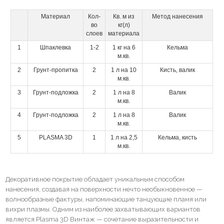
красок
Материал
Кол-
Кв. м из
Метод нанесения
Декоративная
во
кг(л)
шпаклевка
слоев
материала
стен
1
Шпаклевка
1-2
1 кг на 6
Кельма
Внутренняя
м.кв.
отделка
2
Грунт-пропитка
2
1 л на 10
Кисть, валик
помещений
м.кв.
3
Грунт-подложка
2
1 л на 8
Валик
м.кв.
4
Грунт-подложка
2
1 л на 8
Валик
м.кв.
5
PLASMA 3D
1
1 л на 2,5
Кельма, кисть
м.кв.
Декоративное покрытие обладает уникальным способом
нанесения, создавая на поверхности нечто необыкновенное —
волнообразные фактуры, напоминающие танцующие пламя или
вихри плазмы. Одним из наиболее захватывающих вариантов
является Plasma 3D Винтаж — сочетание выразительности и