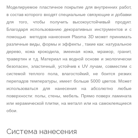
Нанесение
Моделируемое пластичное покрытие для внутренних работ,
финишных
декоративных
в состав которого входят специальные связующие и добавки
покрытий
для того, чтобы получить высокоустойчивый продукт.
Нанесение
Благодаря использованию декоративных инструментов и с
микроцемента
помощью методов нанесения Plasma 3D может принимать
Нанесение
различные виды, формы и эффекты , такие как: натуральное
декоративных
дерево, кожа крокодила, змеиная кожа, мрамор, гранит,
покрытий
травертин и т.д. Материал на водной основе и экологически
Umana
Decor
безопасен, эластичный, устойчив к UV лучам, совместим с
Нанесение
системой теплого пола, влагостойкий, не боится резких
лаков
перепадов температуры, имеет больше 5000 цветов. Может
и
использоваться для нанесения на абсолютно любые
восков
поверхности: полы, стены, мебель. Прямо поверх ламината
Нанесение
или керамической плитки, на металл или на самоклеящиеся
гладких
обои.
декоративных
красок
Нанесение
Система нанесения
гладких
декоративных