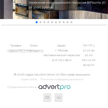
Нанесение инновационного покрытия BiPlasma 3D
от 3000 руб/м2
Телефон:
Email:
Адрес:
ПН-ПТ с
+74951506677
info@loggia.ru
г. Москва,
10:00 до
Наставнический переулок
20:00
д.17 стр.1 оф.12
СБ с 11:00
до 19:00
© 2026 Loggia Industria Vernici srl | Все права защищены
Карта сайта
Политика конфиденциальности
Продвижение сайтов в