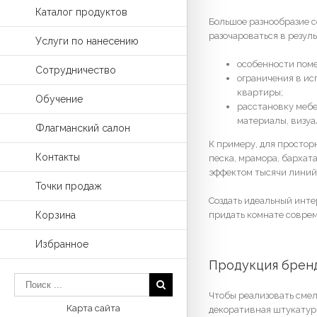
Каталог продуктов
Большое разнообразие с
разочароваться в резул
Услуги по нанесению
особенности поме
Сотрудничество
ограничения в ис
квартиры;
Обучение
расстановку меб
материалы, визу
Флагманский салон
К примеру, для просто
Контакты
песка, мрамора, барха
эффектом тысячи линий
Точки продаж
Создать идеальный инте
придать комнате совре
Корзина
Избранное
Продукция бренд
Чтобы реализовать сме
Карта сайта
декоративная штукатурк