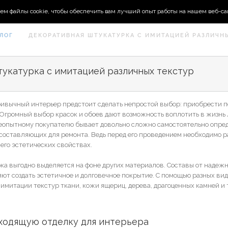
ем файлы cookie, чтобы обеспечить вам лучший опыт работы на нашем веб-са
ЛОГ
ДЕКОРАТИВНАЯ ШТУКАТУРКА С ИМИТАЦИЕЙ РАЗЛИЧН
укатурка с имитацией различных текстур
вычный интерьер предстоит сделать непростой выбор: приобрести 
 Огромный выбор красок и обоев дают возможность воплотить в жизнь
Неопытному покупателю бывает довольно сложно самостоятельно опред
оставляющих для ремонта. Ведь перед его проведением необходимо р
 его эстетических свойствах.
а выгодно выделяется на фоне других материалов. Составы от надеж
ют создать эстетичное и долговечное покрытие. С помощью разных ви
митации текстур ткани, кожи ящериц, дерева, драгоценных камней и т.
ходящую отделку для интерьера