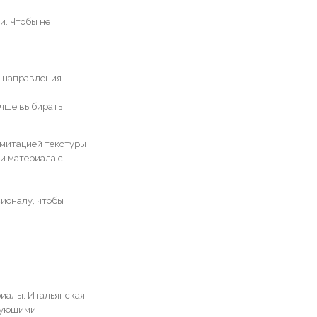
и. Чтобы не
о направления
учше выбирать
имитацией текстуры
и материала с
сионалу, чтобы
риалы. Итальянская
едующими