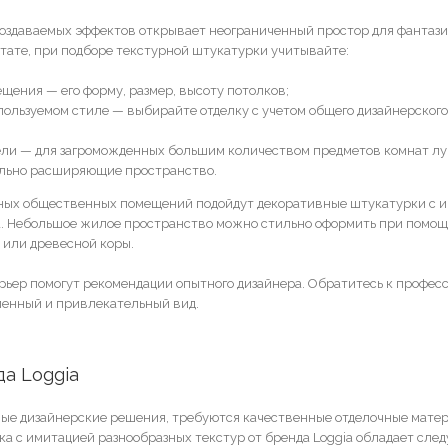
оздаваемых эффектов открывает неограниченный простор для фантази
ьтате, при подборе текстурной штукатурки учитывайте:
щения — его форму, размер, высоту потолков;
пользуемом стиле — выбирайте отделку с учетом общего дизайнерског
ели — для загроможденных большим количеством предметов комнат л
ально расширяющие пространство.
рных общественных помещений подойдут декоративные штукатурки с 
та. Небольшое жилое пространство можно стильно оформить при помощ
 или древесной коры.
рьер помогут рекомендации опытного дизайнера. Обратитесь к профес
менный и привлекательный вид.
а Loggia
лые дизайнерские решения, требуются качественные отделочные мате
а с имитацией разнообразных текстур от бренда Loggia обладает сл