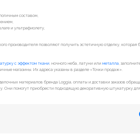
логичным составом,
ением,
влаге и ультрафиолету,
ого производителя позволяют получить эстетичную отделку, которая 
атурку с эффектом ткани
, ночного неба, латуни или
металла
, заполнит
ичные магазины. Их адреса указаны в разделе «Точки продаж».
делочных материалов бренда Loggia, оплаты и доставки заказов обращ
у. Они помогут приобрести подходящую декоративную штукатурку для