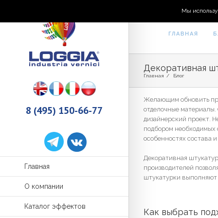
Мы использу
ГЛАВНАЯ
Б
Декоративная шт
Главная
/
Блог
Желающим обновить при
8 (495) 150-66-77
отделочные материалы.
дизайнерский проект. 
подбором необходимых с
особенностях состава и
Декоративная штукатурк
Главная
производителей позволя
штукатурки выполняют и
О компании
Каталог эффектов
Как выбрать под