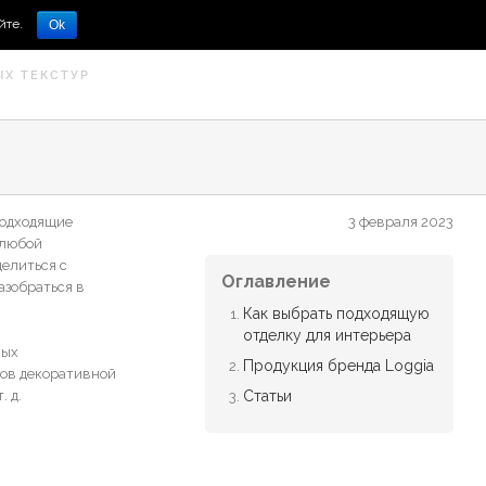
йте.
Ok
ЫХ ТЕКСТУР
подходящие
3 февраля 2023
 любой
елиться с
Оглавление
азобраться в
Как выбрать подходящую
отделку для интерьера
ных
Продукция бренда Loggia
дов декоративной
 д.
Статьи