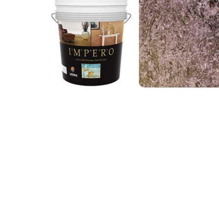
Фактурные
покрытия
и
штукатурка
Имитация
ткани
Эффект
шелка
Пески
Венецианка
Флоки
Финишные
покрытия
Микроцемент
Umana
Decor
Лаки/
Воски
Гладкие
краски
Шпатлевка