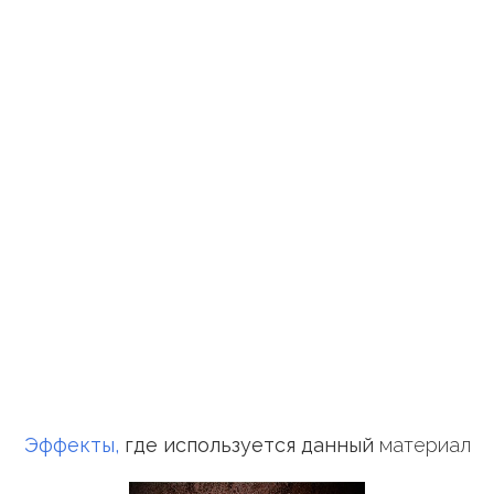
Грунт-
подложка
Грунт-
пропитка
Мраморная
фактурная
штукатурка
Декоративная
штукатурка
бетон
Венецианская
штукатурка
мрамор
Грунт
колеруемый
Микробетон
Декоративная
штукатурка
для
Эффекты,
где используется данный
материал
ванной
Декоративная