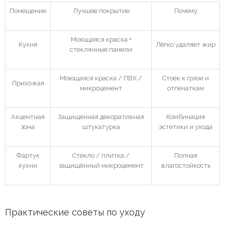
Помещение
Лучшее покрытие
Почему
Моющаяся краска +
Кухня
Лёгко удаляет жир
стеклянные панели
Моющаяся краска / ПВХ /
Стоек к грязи и
Прихожая
микроцемент
отпечаткам
Акцентная
Защищённая декоративная
Комбинация
зона
штукатурка
эстетики и ухода
Фартук
Стекло / плитка /
Полная
кухни
защищённый микроцемент
влагостойкость
Практические советы по уходу