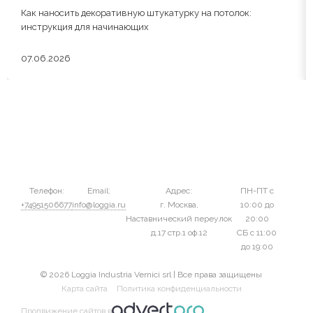
Как наносить декоративную штукатурку на потолок:
инструкция для начинающих
07.06.2026
Телефон:
Email:
Адрес:
ПН-ПТ с
+74951506677
info@loggia.ru
г. Москва,
10:00 до
Наставнический переулок
20:00
д.17 стр.1 оф.12
СБ с 11:00
до 19:00
© 2026 Loggia Industria Vernici srl | Все права защищены
Карта сайта
Политика конфиденциальности
Продвижение сайтов в