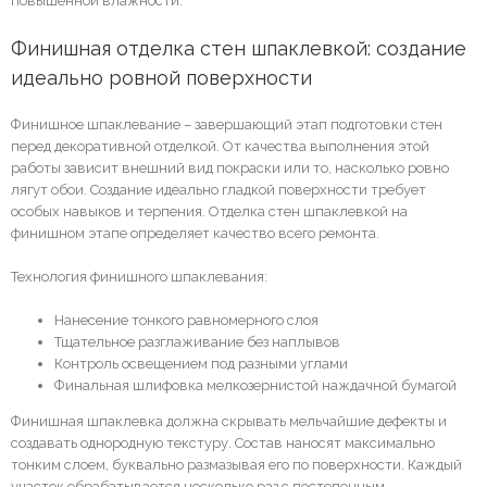
повышенной влажности.
Финишная отделка стен шпаклевкой: создание 
идеально ровной поверхности
Финишное шпаклевание – завершающий этап подготовки стен
перед декоративной отделкой. От качества выполнения этой
работы зависит внешний вид покраски или то, насколько ровно
лягут обои. Создание идеально гладкой поверхности требует
особых навыков и терпения. Отделка стен шпаклевкой на
финишном этапе определяет качество всего ремонта.
Технология финишного шпаклевания:
Нанесение тонкого равномерного слоя
Тщательное разглаживание без наплывов
Контроль освещением под разными углами
Финальная шлифовка мелкозернистой наждачной бумагой
Финишная шпаклевка должна скрывать мельчайшие дефекты и
создавать однородную текстуру. Состав наносят максимально
тонким слоем, буквально размазывая его по поверхности. Каждый
участок обрабатывается несколько раз с постепенным