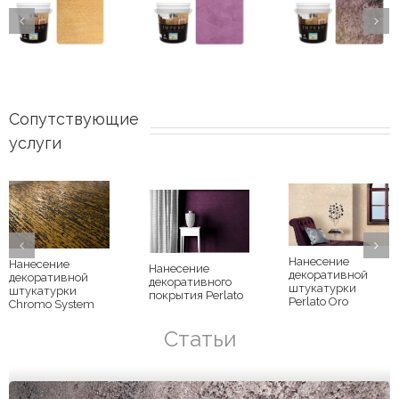
Сопутствующие 
услуги
Нанесение
Нанесение
Нанесение
декоративной
декоративной
декоративного
штукатурки
штукатурки
покрытия Perlato
Perlato Oro
Chromo System
Статьи