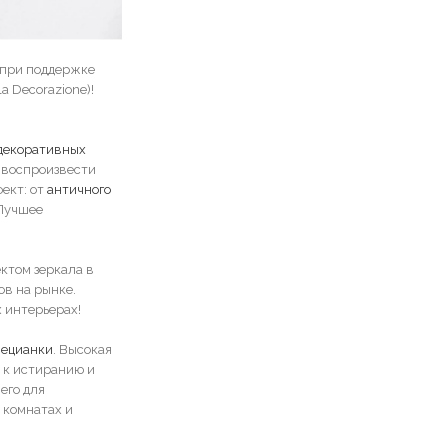
 при поддержке
a Decorazione)!
декоративных
 воспроизвести
ект: от
античного
 Лучшее
ктом зеркала в
в на рынке.
 интерьерах!
нецианки
. Высокая
к истиранию и
его для
 комнатах и