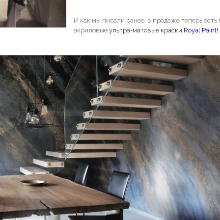
И как мы писали ранее, в продаже теперь ест
акриловые
ультра-матовые краски
Royal Paint
!