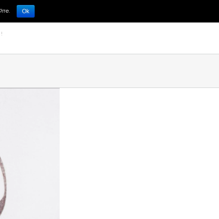
йте.
Ok
!