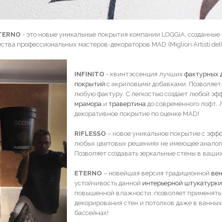
ETERNO
- это новые уникальные покрытия компании LOGGIA, созданные
ва профессиональных мастеров-декораторов MAD (Migliori Artisti dell
INFINITO
- квинтэссенция лучших
фактурных 
покрытий
с акриловыми добавками. Позволяет
любую фактуру. С легкостью создает любой эфф
мрамора
и
травертина
до современного лофт.
декоративное покрытие по оценке MAD!
RIFLESSO
– новое уникальное покрытие с эффе
любых цветовых решениях не имеющее аналого
Позволяет создавать зеркальные стены в ваших
ETERNO
– новейшая версия традиционной
ве
устойчивость данной
интерьерной штукатурки
повышенной влажности, позволяет применять 
декорирования стен и потолков даже в ванных
бассейнах!