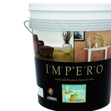
Фактурные
покрытия
и
штукатурка
Имитация
ткани
Эффект
шелка
Пески
Венецианка
Флоки
Финишные
покрытия
Микроцемент
Umana
Decor
Лаки/
Воски
Гладкие
краски
Шпатлевка