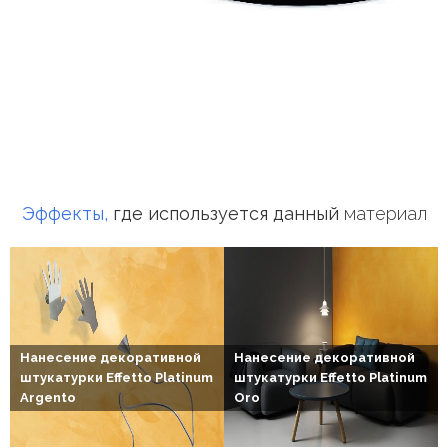
Грунт-
подложка
Грунт-
пропитка
Мраморная
фактурная
штукатурка
Декоративная
штукатурка
бетон
Эффекты,
где используется данный
материал
Венецианская
штукатурка
мрамор
Грунт
колеруемый
Микробетон
Декоративная
Нанесение декоративной
Нанесение декоративной
штукатурка
штукатурки Effetto Platinum
штукатурки Effetto Platinum
для
Argento
Oro
ванной
Декоративная