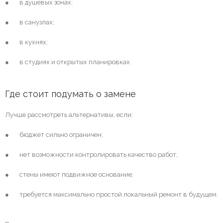
● в душевых зонах;
● в санузлах;
● в кухнях;
● в студиях и открытых планировках.
Где стоит подумать о замене
Лучше рассмотреть альтернативы, если:
● бюджет сильно ограничен;
● нет возможности контролировать качество работ;
● стены имеют подвижное основание;
● требуется максимально простой локальный ремонт в будущем.