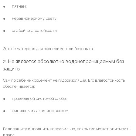
● пятнам;
● неравномерному цвету;
● слабой влагостойкости.
Это не материал для экспериментов без опыта.
2. Не является абсолютно водонепроницаемым без
защиты
Сам по себе микроцемент не гидроизоляция. Его влагостойкость
обеспечивается:
● правильной системой слоёв;
● финишным лаком или воском.
Если защиту выполнить неправильно, покрытие может впитывать
влагу.