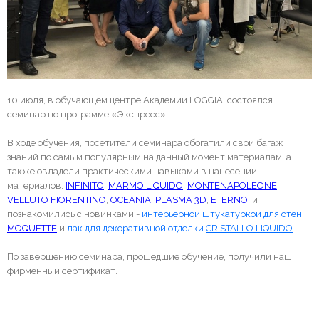
10 июля, в обучающем центре Академии LOGGIA, состоялся
семинар по программе «Экспресс».
В ходе обучения, посетители семинара обогатили свой багаж
знаний по самым популярным на данный момент материалам, а
также овладели практическими навыками в нанесении
материалов:
INFINITO
,
MARMO LIQUIDO
,
MONTENAPOLEONE
,
VELLUTO FIORENTINO
,
OCEANIA
,
PLASMA 3D
,
ETERNO
, и
познакомились с новинками -
интерьерной штукатуркой для стен
MOQUETTE
и
лак для декоративной отделки
CRISTALLO LIQUIDO
.
По завершению семинара, прошедшие обучение, получили наш
фирменный сертификат.