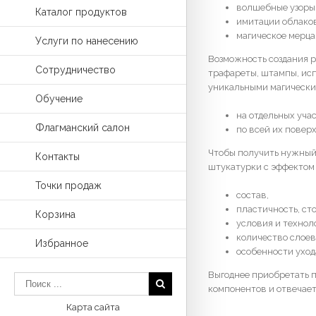
волшебные узоры
Каталог продуктов
имитации облаков
магическое мерца
Услуги по нанесению
Возможность создания р
Сотрудничество
трафареты, штампы, ис
уникальными магически
Обучение
на отдельных учас
Флагманский салон
по всей их повер
Чтобы получить нужный 
Контакты
штукатурки с эффектом
Точки продаж
состав,
пластичность, ст
Корзина
условия и технол
количество слоев
Избранное
особенности уход
Выгоднее приобретать 
компонентов и отвечае
Карта сайта