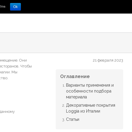
йте.
Ok
помещение. Они
21 февраля 2023
есторанов. Чтобы
магии. Мы
Оглавление
ство.
Варианты применения и
особенности подбора
материала
Декоративные покрытия
Loggia из Италии
 данному
Статьи