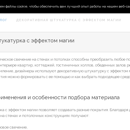
ем файлы cookie, чтобы обеспечить вам лучший опыт работы на нашем веб-са
ЛОГ
ДЕКОРАТИВНАЯ ШТУКАТУРКА С ЭФФЕКТОМ МАГИИ
тукатурка с эффектом магии
ческое свечение на стенах и потолках способны преобразить любое 
нтерьере квартир, коттеджей, гостиничных холлов, обеденных залов р
мление, дизайнеры используют декоративную штукатурку с эффектом 
тия можно формировать с ее помощью и как выбрать подходящее сред
рименения и особенности подбора материала
а с эффектом магии позволяет создавать разные покрытия. Благодаря
на стенах и потолочных конструкциях получают:
овое свечение,