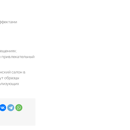
эффектами
мещениях;
и привлекательный
анский салон в
ут образцы
еализующих