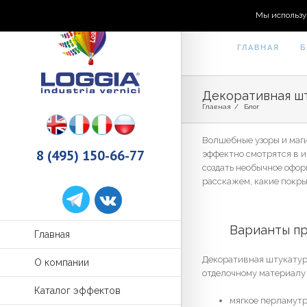
Мы использу
ГЛАВНАЯ
Б
Декоративная ш
Главная
/
Блог
Волшебные узоры и маги
8 (495) 150-66-77
эффектно смотрятся в и
создать необычное офор
расскажем, какие покры
	Варианты п
Главная
Декоративная штукатурк
О компании
отделочному материалу 
Каталог эффектов
мягкое перламутр