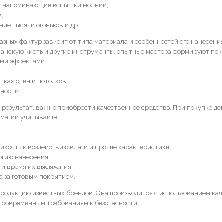
, напоминающие вспышки молний,
,
ние тысячи огоньков и др.
азных фактур зависит от типа материала и особенностей его нанесени
панскую кисть и другие инструменты, опытные мастера формируют пок
ми эффектами:
тках стен и потолков,
хности.
результат, важно приобрести качественное средство. При покупке д
 магии учитывайте:
ойкость к воздействию влаги и прочие характеристики,
огию нанесения,
 и время их высыхания,
а за готовым покрытием.
продукцию известных брендов. Она производится с использованием ка
т современным требованиям к безопасности.