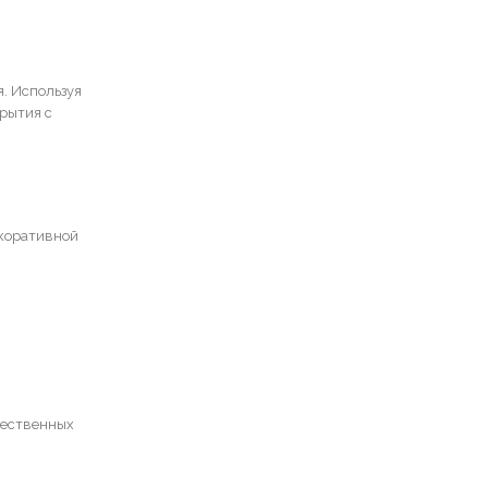
я. Используя
рытия с
екоративной
чественных