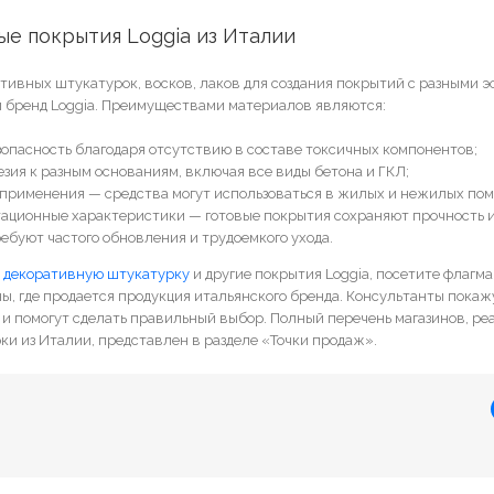
ые покрытия Loggia из Италии
ивных штукатурок, восков, лаков для создания покрытий с разными 
й бренд Loggia. Преимуществами материалов являются:
зопасность благодаря отсутствию в составе токсичных компонентов;
езия к разным основаниям, включая все виды бетона и ГКЛ;
применения — средства могут использоваться в жилых и нежилых по
тационные характеристики — готовые покрытия сохраняют прочность 
ребуют частого обновления и трудоемкого ухода.
 декоративную штукатурку
и другие покрытия Loggia, посетите флагм
ны, где продается продукция итальянского бренда. Консультанты покаж
и помогут сделать правильный выбор. Полный перечень магазинов, р
и из Италии, представлен в разделе «Точки продаж».