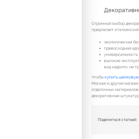
	Декоративн
Огромный выбор декорат
предлагает итальянски
экологическая бе
превосходная адг
универсальность 
высокие эксплуа
вид надолго, не т
Чтобы
купить шелковую
Москве и другие магази
отделочных материалов 
декоративные штукатурк
Поделиться статьей