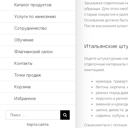
Заказывая отделочные м
Каталог продуктов
образцах. Для этого не
старые покрытия и разл
Услуги по нанесению
Основание должно быть
После высыхания шпакл
Сотрудничество
Обучение
Итальянские шту
Флагманский салон
Ищете штукатурные сме
Контакты
отделочные материалы 
имитацией:
Точки продаж
мрамора, траверт
Корзина
бетона, кирпича, 
разных пород дре
морского и речног
Избранное
змеиной и крокод
шелка, дамаста, д
сафьяна, нубука, 
Карта сайта
Ознакомиться с полным 