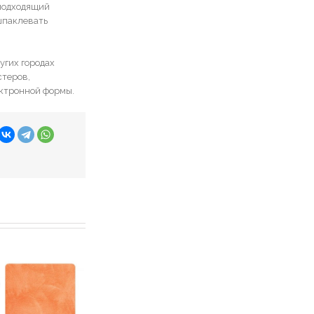
 подходящий
шпаклевать
угих городах
стеров,
ектронной формы.