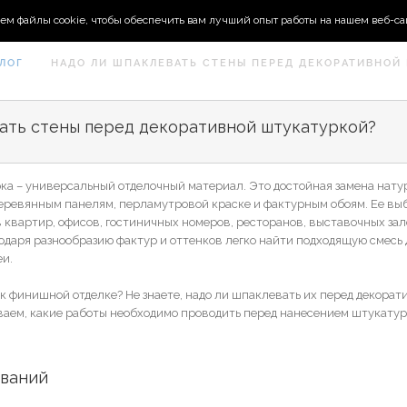
ем файлы cookie, чтобы обеспечить вам лучший опыт работы на нашем веб-са
ЛОГ
НАДО ЛИ ШПАКЛЕВАТЬ СТЕНЫ ПЕРЕД ДЕКОРАТИВНОЙ
ать стены перед декоративной штукатуркой?
ка – универсальный отделочный материал. Это достойная замена нату
деревянным панелям, перламутровой краске и фактурным обоям. Ее вы
квартир, офисов, гостиничных номеров, ресторанов, выставочных зал
годаря разнообразию фактур и оттенков легко найти подходящую смесь
еи.
к финишной отделке? Не знаете, надо ли шпаклевать их перед декорат
аем, какие работы необходимо проводить перед нанесением штукатур
ований